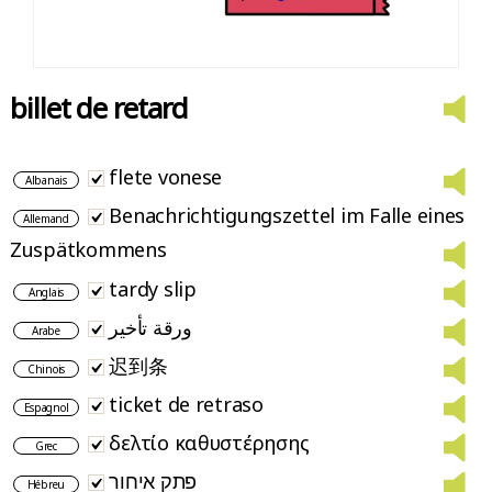
billet de retard
flete vonese
Albanais
Benachrichtigungszettel im Falle eines
Allemand
Zuspätkommens
tardy slip
Anglais
ورقة تأخير
Arabe
迟到条
Chinois
ticket de retraso
Espagnol
δελτίο καθυστέρησης
Grec
פתק איחור
Hébreu