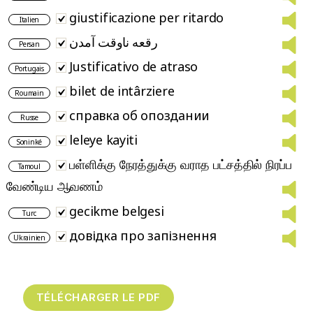
giustificazione per ritardo
Italien
رقعه ناوقت آمدن
Persan
Justificativo de atraso
Portugais
bilet de intârziere
Roumain
справка об опоздании
Russe
leleye kayiti
Soninké
பள்ளிக்கு நேரத்துக்கு வராத பட்சத்தில் நிரப்ப
Tamoul
வேண்டிய ஆவணம்
gecikme belgesi
Turc
довідка про запізнення
Ukrainien