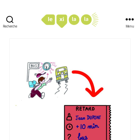
Recherche
Menu
LexiLaLa