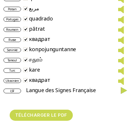
مربع
Persan
quadrado
Portugais
pătrat
Roumain
квадрат
Russe
konpojunguntanne
Soninké
சதுரம்
Tamoul
kare
Turc
квадрат
Ukrainien
Langue des Signes Française
LSF