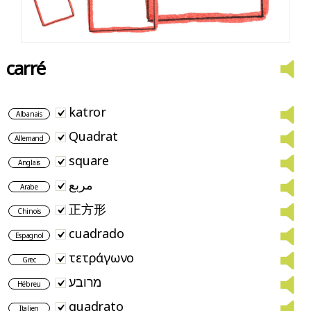
carré
katror
Albanais
Quadrat
Allemand
square
Anglais
مربع
Arabe
正方形
Chinois
cuadrado
Espagnol
τετράγωνο
Grec
מרובע
Hébreu
quadrato
Italien