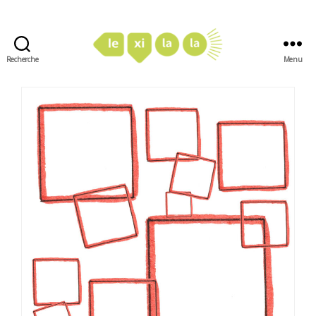
Recherche
Menu
LexiLaLa