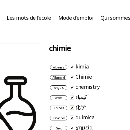
Les mots de l’école
Mode d’emploi
Qui sommes
chimie
kimia
Albanais
Chimie
Allemand
chemistry
Anglais
كيمياء
Arabe
化学
Chinois
química
Espagnol
χημεία
Grec