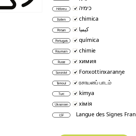
כימיה
Hébreu
chimica
Italien
کیمیا
Persan
química
Portugais
chimie
Roumain
химия
Russe
Fonxottinxaranŋe
Soninké
ரசாயனப் பாடம்
Tamoul
kimya
Turc
хімія
Ukrainien
Langue des Signes Fran
LSF