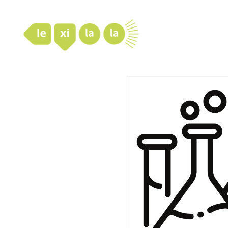
LexiLaLa