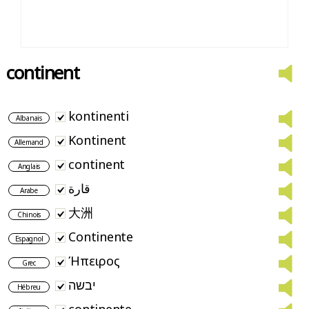
continent
kontinenti
Albanais
Kontinent
Allemand
continent
Anglais
قارة
Arabe
大洲
Chinois
Continente
Espagnol
Ήπειρος
Grec
יבשה
Hébreu