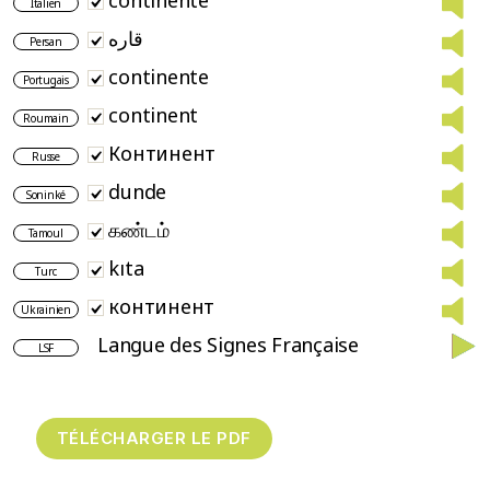
continente
Italien
قاره
Persan
continente
Portugais
continent
Roumain
Континент
Russe
dunde
Soninké
கண்டம்
Tamoul
kıta
Turc
континент
Ukrainien
Langue des Signes Française
LSF