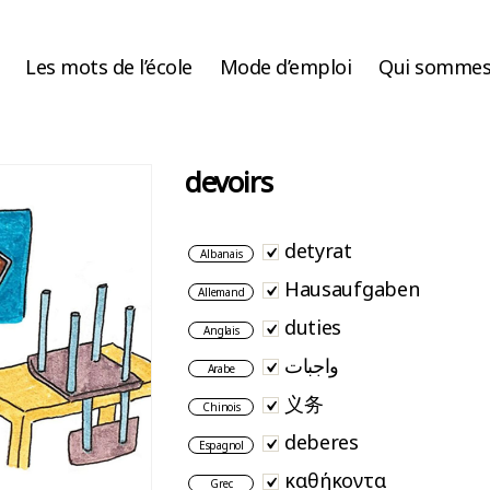
Les mots de l’école
Mode d’emploi
Qui sommes
devoirs
detyrat
Albanais
Hausaufgaben
Allemand
duties
Anglais
واجبات
Arabe
义务
Chinois
deberes
Espagnol
καθήκοντα
Grec