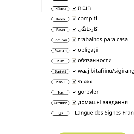
חובות
Hébreu
compiti
Italien
کارخانگی
Persan
trabalhos para casa
Portugais
obligații
Roumain
обязанности
Russe
waajibitafiinu/sigirang
Soninké
கடமை
Tamoul
görevler
Turc
домашні завдання
Ukrainien
Langue des Signes Fran
LSF