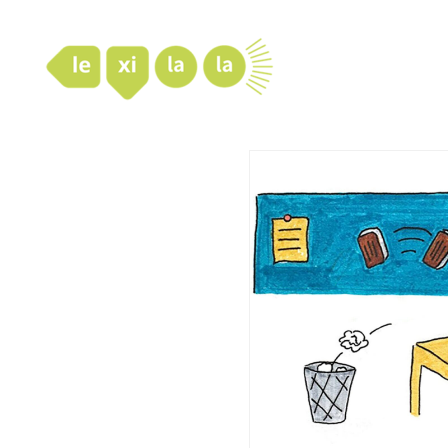
LexiLaLa