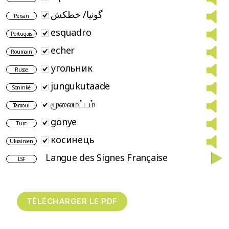
گونیا/ خطکش
Persan
esquadro
Portugais
echer
Roumain
угольник
Russe
jungukutaade
Soninké
மூலைமட்டம்
Tamoul
gönye
Turc
косинець
Ukrainien
Langue des Signes Française
LSF