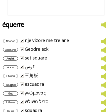
équerre
një vizore me tre anë
Albanais
Geodreieck
Allemand
set square
Anglais
كوس
Arabe
三角板
Chinois
escuadra
Espagnol
γνώμονας
Grec
סרגל משולש
Hébreu
squadra
Italien