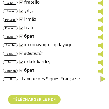
fratello
Italien
برادر
Persan
irmão
Portugais
frate
Roumain
брат
Russe
xoxonayugo – gidayugo
Soninké
சகோதரன்
Tamoul
erkek kardeş
Turc
брат
Ukrainien
Langue des Signes Française
LSF