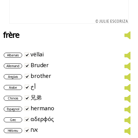
frère
vëllai
Albanais
Bruder
Allemand
brother
Anglais
أخ
Arabe
兄弟
Chinois
hermano
Espagnol
αδερφός
Grec
אח
Hébreu