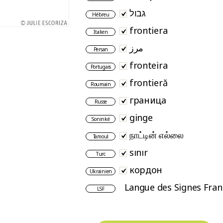
גבול
Hébreu
frontiera
Italien
مرز
Persan
fronteira
Portugais
frontieră
Roumain
граница
Russe
ginge
Soninké
நாட்டின் எல்லை
Tamoul
sınır
Turc
кордон
Ukrainien
Langue des Signes Fran
LSF