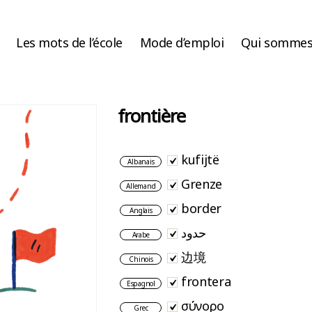
Les mots de l’école
Mode d’emploi
Qui sommes
frontière
kufijtë
Albanais
Grenze
Allemand
border
Anglais
حدود
Arabe
边境
Chinois
frontera
Espagnol
σύνορo
Grec