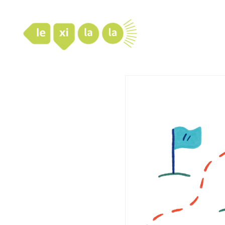
LexiLaLa