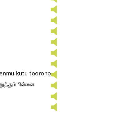
lenmu kutu toorono
றுத்தும் பிள்ளை