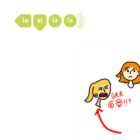
LexiLaLa