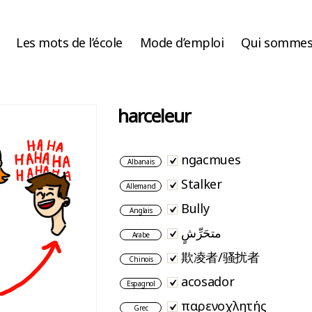
Les mots de l’école
Mode d’emploi
Qui sommes
harceleur
ngacmues
Albanais
Stalker
Allemand
Bully
Anglais
متحَرِّشٍ
Arabe
欺凌者/骚扰者
Chinois
acosador
Espagnol
παρενοχλητής
Grec