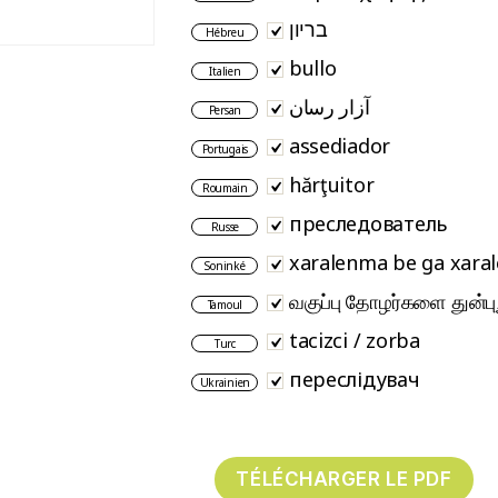
בריון
Hébreu
bullo
Italien
آزار رسان
Persan
assediador
Portugais
hărţuitor
Roumain
преследователь
Russe
xaralenma be ga xara
Soninké
வகுப்பு தோழர்களை துன்பு
Tamoul
tacizci / zorba
Turc
переслідувач
Ukrainien