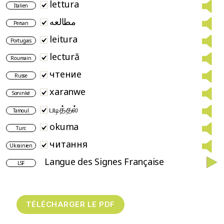
lettura
Italien
مطالعه
Persan
leitura
Portugais
lectură
Roumain
чтение
Russe
xaranwe
Soninké
படித்தல்
Tamoul
okuma
Turc
читання
Ukrainien
Langue des Signes Française
LSF