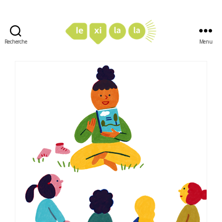
Recherche
Menu
LexiLaLa