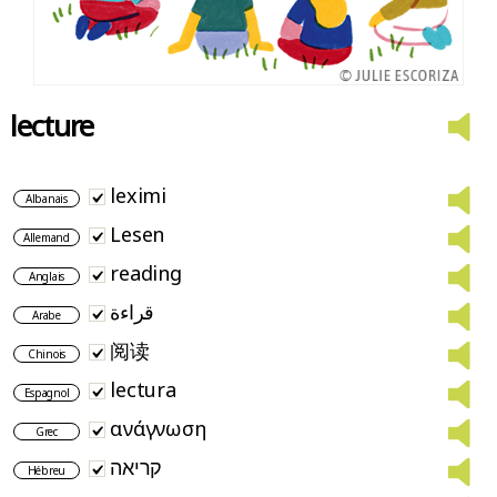
lecture
leximi
Albanais
Lesen
Allemand
reading
Anglais
قراءة
Arabe
阅读
Chinois
lectura
Espagnol
ανάγνωση
Grec
קריאה
Hébreu