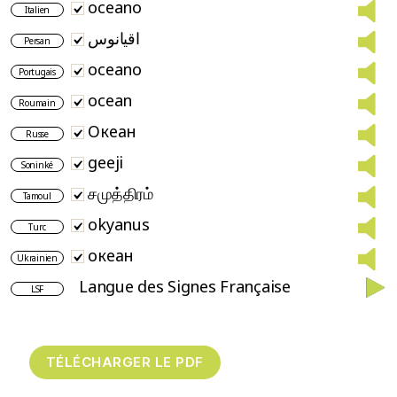
oceano
Italien
اقیانوس
Persan
oceano
Portugais
ocean
Roumain
Океан
Russe
geeji
Soninké
சமுத்திரம்
Tamoul
okyanus
Turc
океан
Ukrainien
Langue des Signes Française
LSF