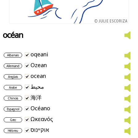
océan
oqeani
Albanais
Ozean
Allemand
ocean
Anglais
محيط
Arabe
海洋
Chinois
Océano
Espagnol
Ωκεανός
Grec
אוקיינוס
Hébreu