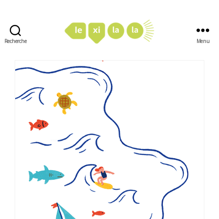
Recherche
Menu
LexiLaLa