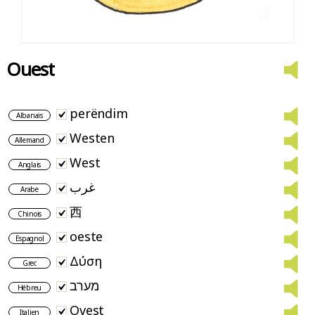
Ouest
perëndim
Albanais
Westen
Allemand
West
Anglais
غرب
Arabe
西
Chinois
oeste
Espagnol
Δύση
Grec
מערב
Hébreu
Ovest
Italien