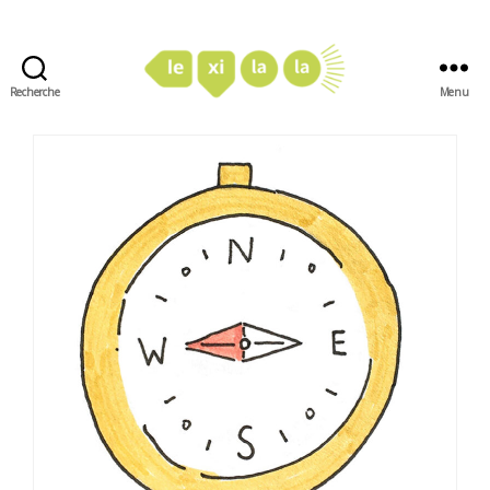
Recherche
Menu
LexiLaLa