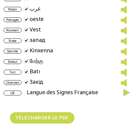
غرب
Persan
oeste
Portugais
Vest
Roumain
запад
Russe
Kinxenna
Soninké
மேற்கு
Tamoul
Batı
Turc
Захід
Ukrainien
Langue des Signes Française
LSF