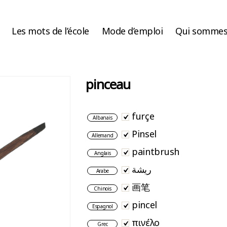
Les mots de l’école
Mode d’emploi
Qui sommes
pinceau
furçe
Albanais
Pinsel
Allemand
paintbrush
Anglais
ريشة
Arabe
画笔
Chinois
pincel
Espagnol
πινέλο
Grec