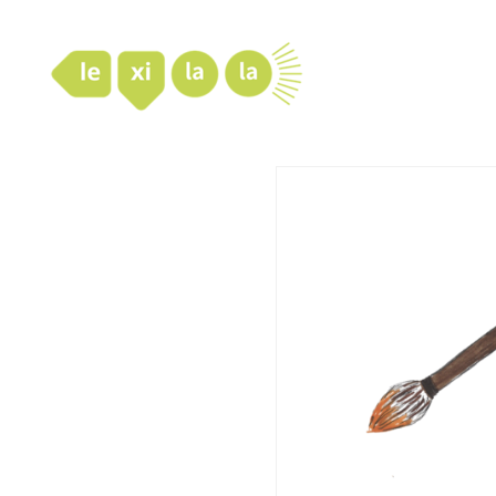
LexiLaLa