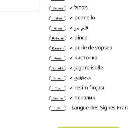
מכחול
Hébreu
pennello
Italien
قلم مو
Persan
pincel
Portugais
perie de vopsea
Roumain
кисточка
Russe
jagondisolle
Soninké
தூரிகை
Tamoul
resim fırçası
Turc
пензлик
Ukrainien
Langue des Signes Fran
LSF