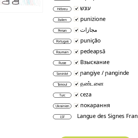
עונש
Hébreu
punizione
Italien
مجازات
Persan
punição
Portugais
pedeapsă
Roumain
Взыскание
Russe
ɲangiye / ɲanginde
Soninké
தண்டனை
Tamoul
ceza
Turc
покарання
Ukrainien
Langue des Signes Fran
LSF