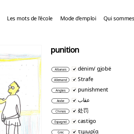
Les mots de l’école
Mode d’emploi
Qui sommes
punition
dënim/ gjobë
Albanais
Strafe
Allemand
punishment
Anglais
عقاب
Arabe
处罚
Chinois
castigo
Espagnol
τιμωρία
Grec