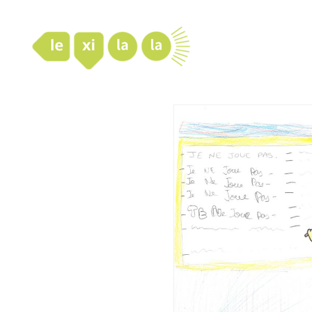
LexiLaLa