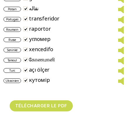
نقاله
Persan
transferidor
Portugais
raportor
Roumain
угломер
Russe
xencedifo
Soninké
கோணமானி
Tamoul
açı ölçer
Turc
кутомір
Ukrainien