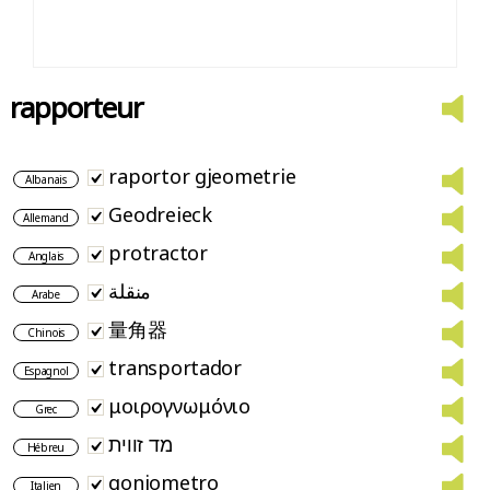
rapporteur
raportor gjeometrie
Albanais
Geodreieck
Allemand
protractor
Anglais
منقلة
Arabe
量角器
Chinois
transportador
Espagnol
μοιρογνωμόνιο
Grec
מד זווית
Hébreu
goniometro
Italien