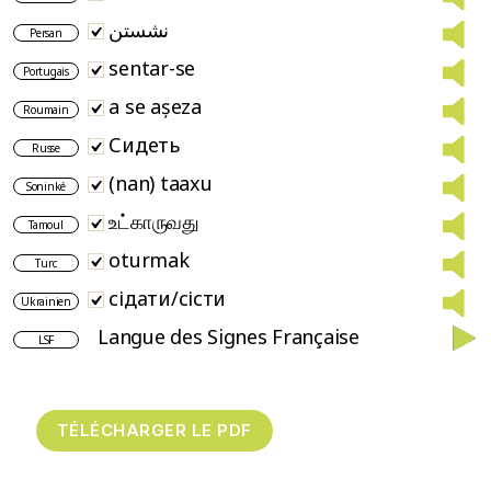
نشستن
Persan
sentar-se
Portugais
a se așeza
Roumain
Сидеть
Russe
(nan) taaxu
Soninké
உட்காருவது
Tamoul
oturmak
Turc
сідати/сісти
Ukrainien
Langue des Signes Française
LSF