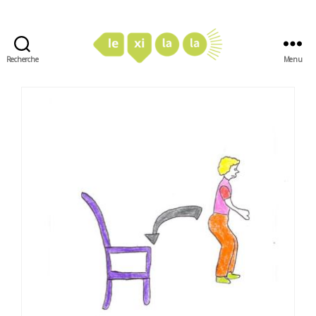
Recherche
Menu
LexiLaLa