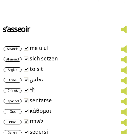
s’asseoir
me u ul
Albanais
sich setzen
Allemand
to sit
Anglais
يجلس
Arabe
坐
Chinois
sentarse
Espagnol
κάθομαι
Grec
לשבת
Hébreu
sedersi
Italien