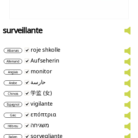
surveillante
roje shkolle
Albanais
Aufseherin
Allemand
monitor
Anglais
حارسة
Arabe
学监 (女)
Chinois
vigilante
Espagnol
επόπτρια
Grec
משגיחה
Hébreu
sorvegliante
Italien