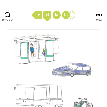
Recherche
Menu
LexiLaLa