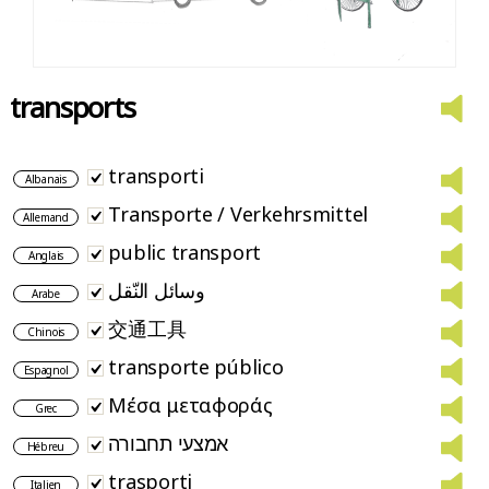
transports
transporti
Albanais
Transporte / Verkehrsmittel
Allemand
public transport
Anglais
وسائل النّقل
Arabe
交通工具
Chinois
transporte público
Espagnol
Μέσα μεταφοράς
Grec
אמצעי תחבורה
Hébreu
trasporti
Italien