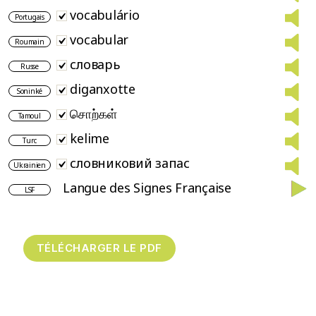
vocabulário
Portugais
vocabular
Roumain
словарь
Russe
diganxotte
Soninké
சொற்கள்
Tamoul
kelime
Turc
словниковий запас
Ukrainien
Langue des Signes Française
LSF