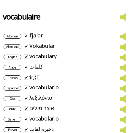
vocabulaire
fjalori
Albanais
Vokabular
Allemand
vocabulary
Anglais
كلمات
Arabe
词汇
Chinois
vocabulario
Espagnol
λεξιλόγιο
Grec
אוצר מילים
Hébreu
vocabolario
Italien
ذخیره لغات
Persan