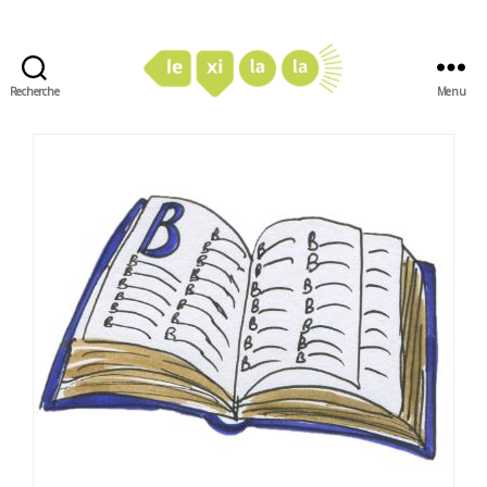
Recherche
Menu
LexiLaLa