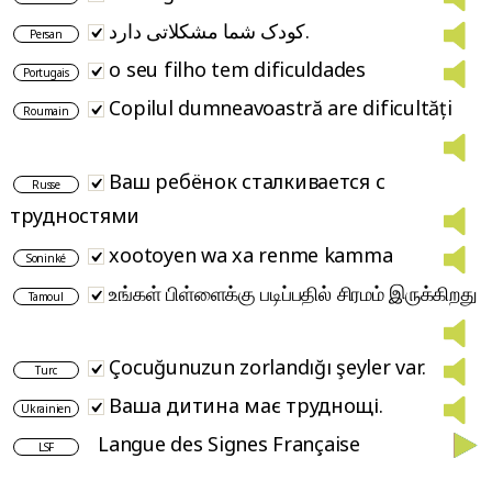
کودک شما مشکلاتی دارد.
Persan
o seu filho tem dificuldades
Portugais
Copilul dumneavoastră are dificultăți
Roumain
Ваш ребёнок сталкивается с
Russe
трудностями
xootoyen wa xa renme kamma
Soninké
உங்கள் பிள்ளைக்கு படிப்பதில் சிரமம் இருக்கிறது
Tamoul
Çocuğunuzun zorlandığı şeyler var.
Turc
Ваша дитина має труднощі.
Ukrainien
Langue des Signes Française
LSF