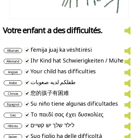
Votre enfant a des difficultés.
fëmija juaj ka vështirësi
Albanais
Ihr Kind hat Schwierigkeiten / Mühe
Allemand
Your child has difficulties
Anglais
طفلكم لديه صعوبات
Arabe
您的孩子有困难
Chinois
Su niño tiene algunas dificultades
Espagnol
Το παιδί σας έχει δυσκολίες
Grec
לילד שלך יש קשיים
Hébreu
Suo figlio ha delle difficoltà
Italien