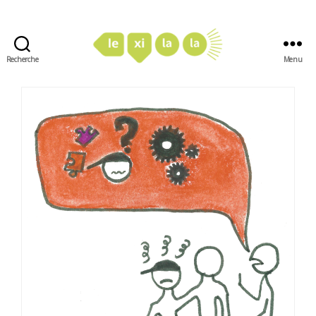
Recherche
Menu
LexiLaLa