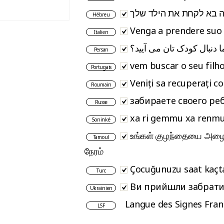
Hébreu
Venga a prendere suo f
Italien
 دنبال کودک تان می آیید؟
Persan
vem buscar o seu filh
Portugais
Veniți sa recuperați co
Roumain
забираете своего ре
Russe
xa ri gemmu xa renm
Soninké
உங்கள் குழந்தையை அழ
Tamoul
நேரம்
Çocuğunuzu saat kaçta
Turc
Ви прийшли забрати
Ukrainien
Langue des Signes Fran
LSF