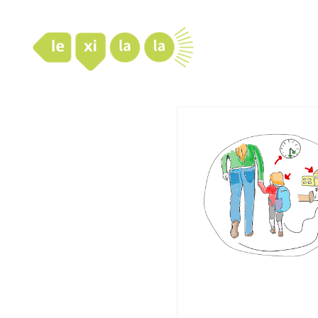
LexiLaLa