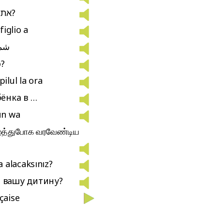
אתה בא לקחת את הילד שלך?
iglio a
شما
o?
pilul la ora
бёнка в …
un wa
ைத்துபோக வரவேண்டிய
 alacaksınız?
 вашу дитину?
çaise