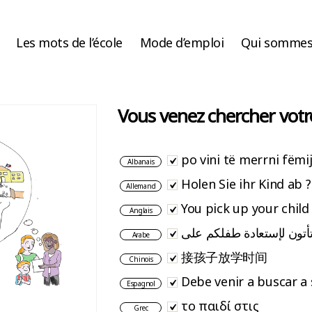
Les mots de l’école
Mode d’emploi
Qui sommes
Vous venez chercher votr
po vini të merrni fëmij
Albanais
Holen Sie ihr Kind ab ?
Allemand
You pick up your child
Anglais
أتون لإستعادة طفلكم على
Arabe
接孩子放学时间
Chinois
Debe venir a buscar a 
Espagnol
το παιδί στις
Grec