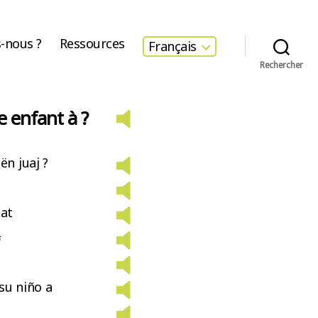
-nous ?
Ressources
Français
Rechercher
e enfant à ?
ën juaj ?
 at
ت
su niño a