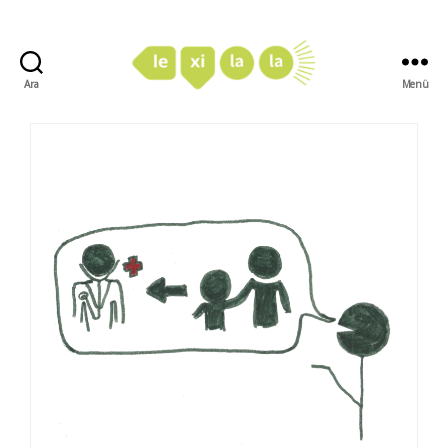
Ara
Menü
LexiLaLa