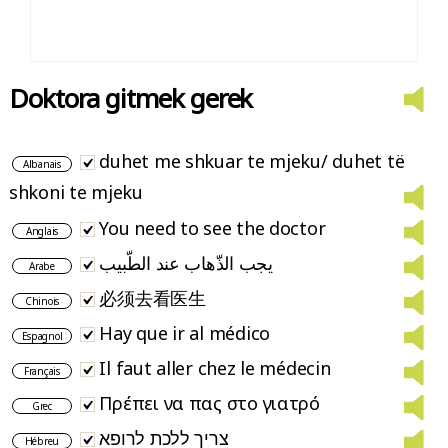
Doktora gitmek gerek
duhet me shkuar te mjeku/ duhet të
Albanais
shkoni te mjeku
You need to see the doctor
Anglais
يجب الذّهاب عند الطّبيب
Arabe
必须去看医生
Chinois
Hay que ir al médico
Espagnol
Il faut aller chez le médecin
Français
Πρέπει να πας στο γιατρό
Grec
צריך ללכת לרופא
Hébreu