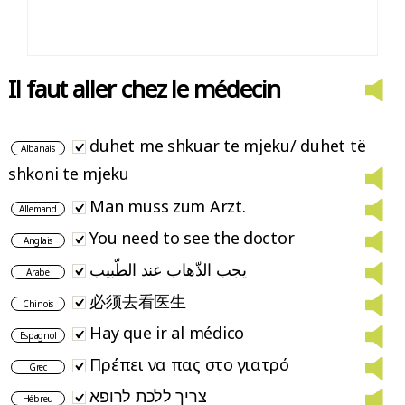
Il faut aller chez le médecin
duhet me shkuar te mjeku/ duhet të
Albanais
shkoni te mjeku
Man muss zum Arzt.
Allemand
You need to see the doctor
Anglais
يجب الذّهاب عند الطّبيب
Arabe
必须去看医生
Chinois
Hay que ir al médico
Espagnol
Πρέπει να πας στο γιατρό
Grec
צריך ללכת לרופא
Hébreu