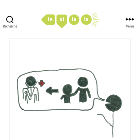
Recherche
Menu
LexiLaLa