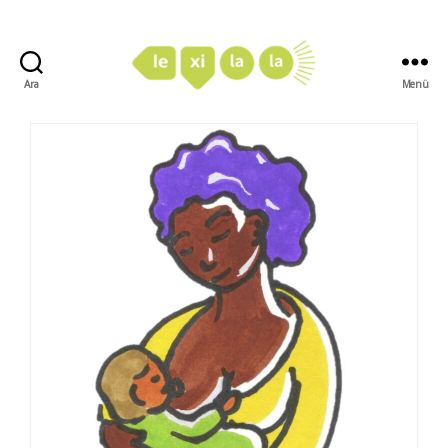
Ara
Menü
LexiLaLa