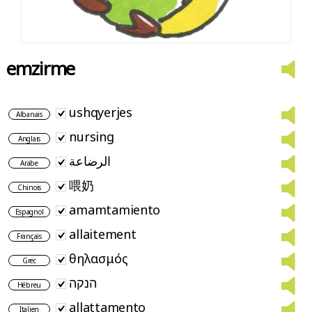
emzirme
ushqyerjes
Albanais
nursing
Anglais
الرضاعة
Arabe
喂奶
Chinois
amamtamiento
Espagnol
allaitement
Français
θηλασμός
Grec
הנקה
Hébreu
allattamento
Italien