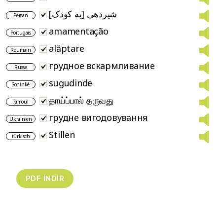
شیردهی [به کودک]
Persan
amamentação
Portugais
alăptare
Roumain
грудное вскармливание
Russe
sugudinde
Soninké
தாய்ப்பால் தருவது
Tamoul
грудне вигодовування
Ukrainien
Stillen
türkisch