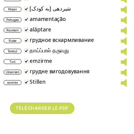
شیردهی [به کودک]
Persan
amamentação
Portugais
alăptare
Roumain
грудное вскармливание
Russe
தாய்ப்பால் தருவது
Tamoul
emzirme
Turc
грудне вигодовування
Ukrainien
Stillen
soninke