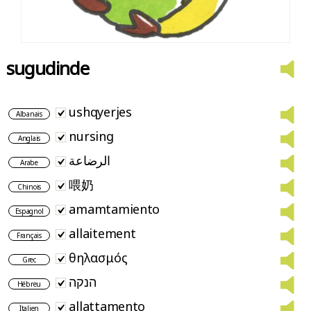
sugudinde
ushqyerjes
Albanais
nursing
Anglais
الرضاعة
Arabe
喂奶
Chinois
amamtamiento
Espagnol
allaitement
Français
θηλασμός
Grec
הנקה
Hébreu
allattamento
Italien