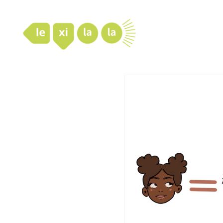
LexiLaLa