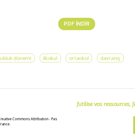
cukluk dönemi
ilkokul
ortaokul
davranış
J’utilise vos ressources, j
Creative Commons Attribution - Pas
France.