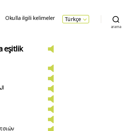
Okulla ilgili kelimeler
Türkçe
arama
 eşitlik
الم
ιτσιών