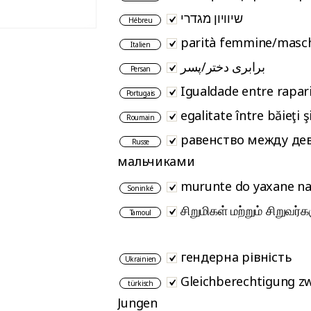
שיוויון מגדרי
Hébreu
parità femmine/masc
Italien
برابری دختر/پسر
Persan
Igualdade entre rapar
Portugais
egalitate între băieţi ş
Roumain
равенство между де
Russe
мальчиками
murunte do yaxane n
Soninké
சிறுமிகள் மற்றும் சிறுவர
Tamoul
гендерна рівність
Ukrainien
Gleichberechtigung z
türkisch
Jungen