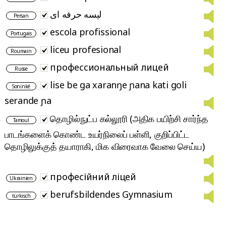
لیسه حرفه ای
Persan
escola profissional
Portugais
liceu profesional
Roumain
профессиональный лицей
Russe
lise be ga xaranŋe ɲana kati goli
Soninké
serande ɲa
தொழில்நுட்ப கல்லூரி (அதிக பயிற்சி சார்ந்த
Tamoul
பாடங்களைக் கொண்ட உயர்நிலைப் பள்ளி, குறிப்பிட்ட
தொழிலுக்குத் தயாராகி, மிக விரைவாக வேலை செய்ய)
професійний ліцей
Ukrainien
berufsbildendes Gymnasium
türkisch