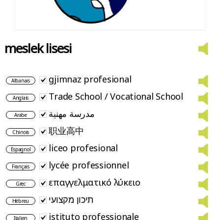
meslek lisesi
gjimnaz profesional
Albanais
Trade School / Vocational School
Anglais
مدرسة مهنية
Arabe
职业高中
Chinois
liceo profesional
Espagnol
lycée professionnel
Français
επαγγελματικό λύκειο
Grec
תיכון מקצועי
Hébreu
istituto professionale
Italien