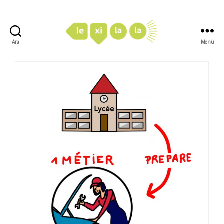
Ara
Menü
LexiLaLa