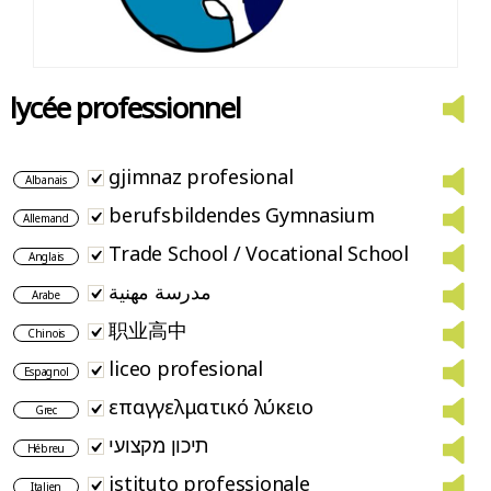
lycée professionnel
gjimnaz profesional
Albanais
berufsbildendes Gymnasium
Allemand
Trade School / Vocational School
Anglais
مدرسة مهنية
Arabe
职业高中
Chinois
liceo profesional
Espagnol
επαγγελματικό λύκειο
Grec
תיכון מקצועי
Hébreu
istituto professionale
Italien