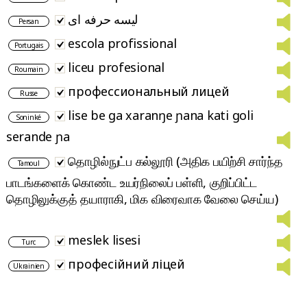
لیسه حرفه ای
Persan
escola profissional
Portugais
liceu profesional
Roumain
профессиональный лицей
Russe
lise be ga xaranŋe ɲana kati goli
Soninké
serande ɲa
தொழில்நுட்ப கல்லூரி (அதிக பயிற்சி சார்ந்த
Tamoul
பாடங்களைக் கொண்ட உயர்நிலைப் பள்ளி, குறிப்பிட்ட
தொழிலுக்குத் தயாராகி, மிக விரைவாக வேலை செய்ய)
meslek lisesi
Turc
професійний ліцей
Ukrainien