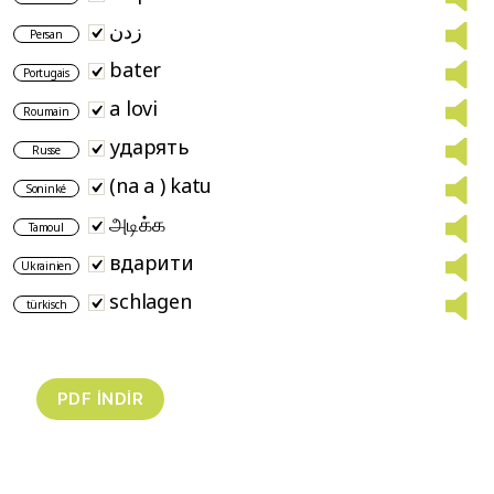
زدن
Persan
bater
Portugais
a lovi
Roumain
ударять
Russe
(na a ) katu
Soninké
அடிக்க
Tamoul
вдарити
Ukrainien
schlagen
türkisch