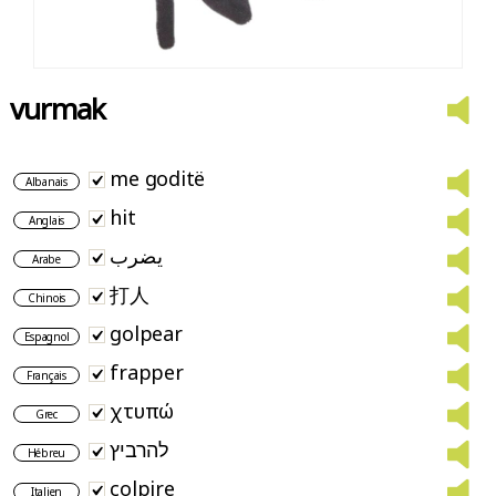
vurmak
me goditë
Albanais
hit
Anglais
يضرب
Arabe
打人
Chinois
golpear
Espagnol
frapper
Français
χτυπώ
Grec
להרביץ
Hébreu
colpire
Italien