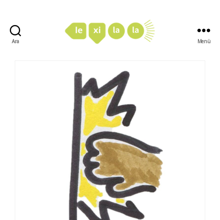
Ara
Menü
LexiLaLa