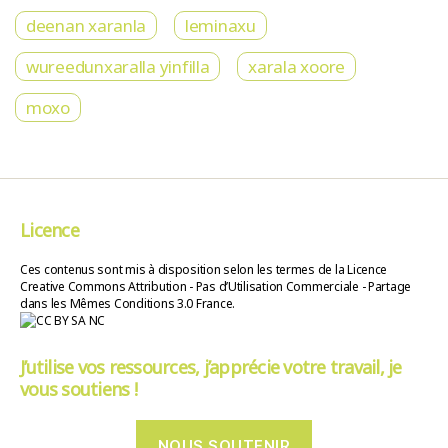
deenan xaranla
leminaxu
wureedunxaralla yinfilla
xarala xoore
moxo
Licence
Ces contenus sont mis à disposition selon les termes de la Licence
Creative Commons Attribution - Pas d’Utilisation Commerciale - Partage
dans les Mêmes Conditions 3.0 France.
J’utilise vos ressources, j’apprécie votre travail, je
vous soutiens !
NOUS SOUTENIR