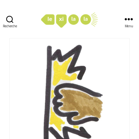
Recherche
Menu
LexiLaLa