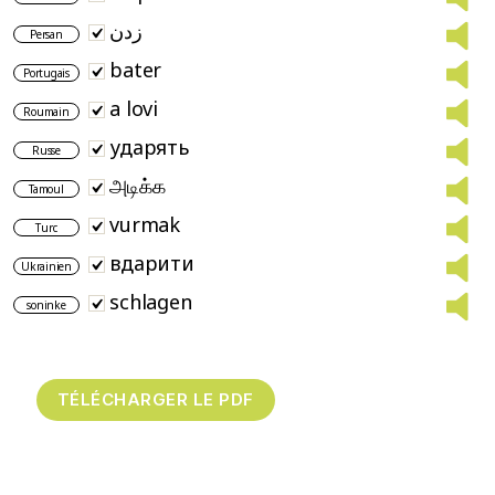
زدن
Persan
bater
Portugais
a lovi
Roumain
ударять
Russe
அடிக்க
Tamoul
vurmak
Turc
вдарити
Ukrainien
schlagen
soninke