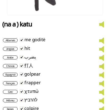
(na a ) katu
me goditë
Albanais
hit
Anglais
يضرب
Arabe
打人
Chinois
golpear
Espagnol
frapper
Français
χτυπώ
Grec
להרביץ
Hébreu
colpire
Italien