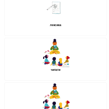
лексика
читати