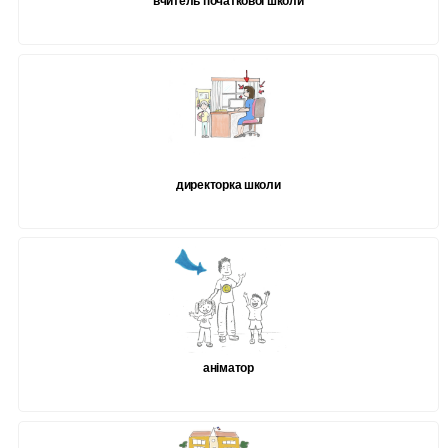
вчитель початкової школи
директорка школи
аніматор