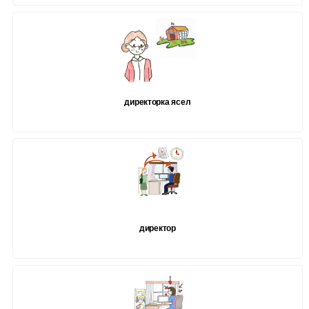
директорка ясел
директор