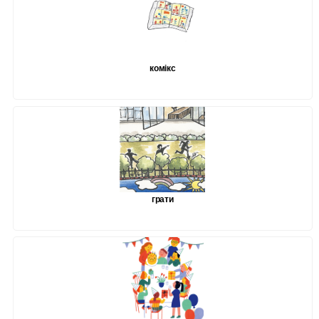
комікс
грати