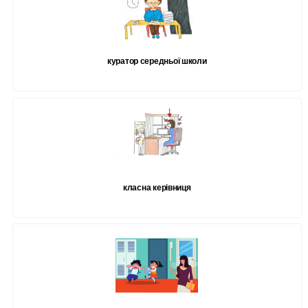
куратор середньої школи
класна керівниця