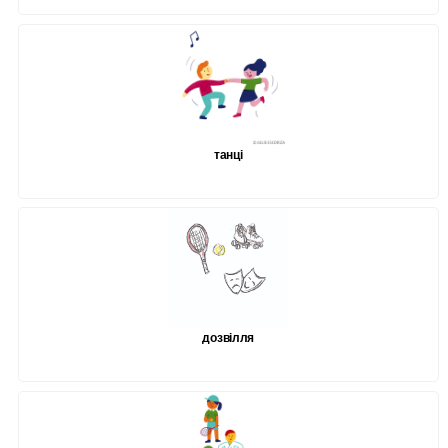
танці
дозвілля