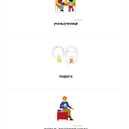
учень/учениця
подруга