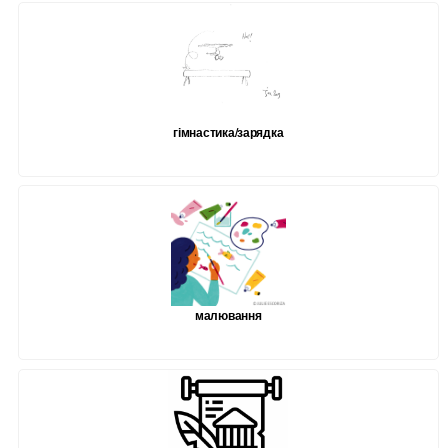
гімнастика/зарядка
малювання