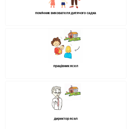
помічник вихователя дитячого садка
працівник ясел
директор ясел