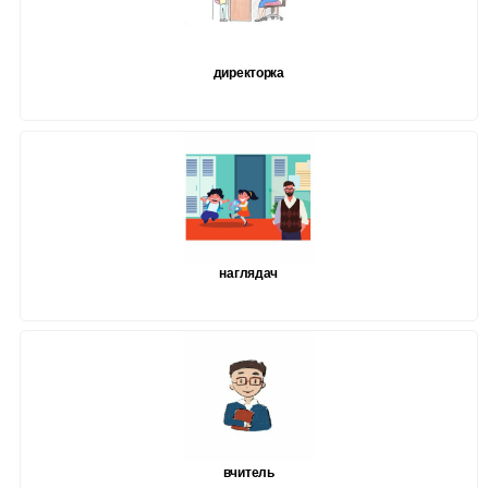
директорка
наглядач
вчитель