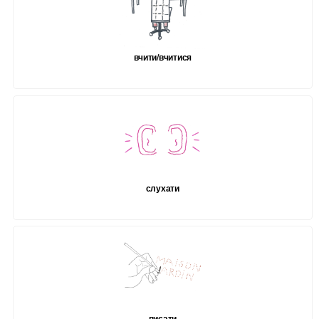
вчити/вчитися
слухати
писати