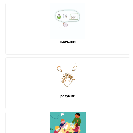
навчання
розуміти