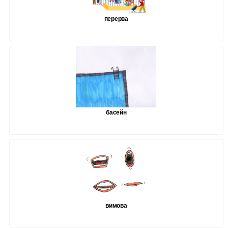
перерва
басейн
вимова