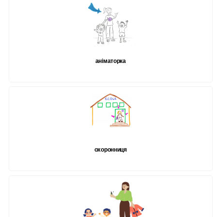
аніматорка
охоронниця