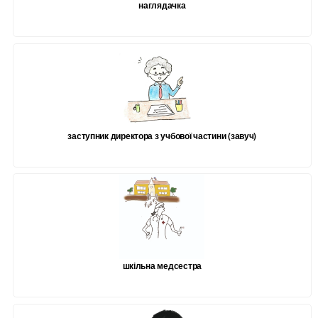
наглядачка
заступник директора з учбової частини (завуч)
шкільна медсестра