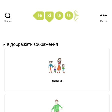
Пошук
Меню
LexiLaLa
відображати зображення
дитина