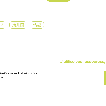
学
幼儿园
情感
J’utilise vos ressources, 
tive Commons Attribution - Pas
ce.