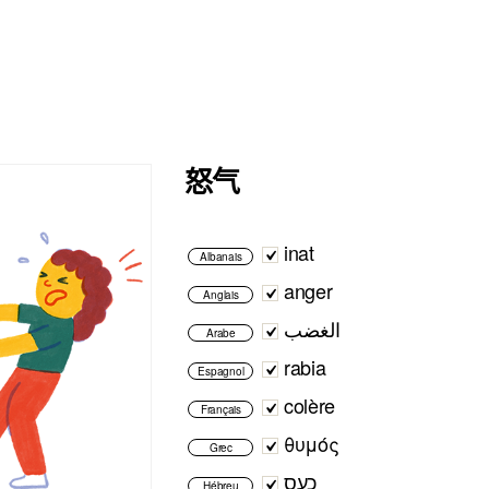
怒气
inat
Albanais
anger
Anglais
الغضب
Arabe
rabia
Espagnol
colère
Français
θυμός
Grec
כעס
Hébreu