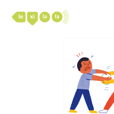
LexiLaLa