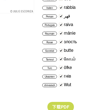
rabbia
Italien
قهر
Persan
raiva
Portugais
mânie
Roumain
злость
Russe
butte
Soninké
கோபம்
Tamoul
öfke
Turc
гнів
Ukrainien
Wut
chinesisch