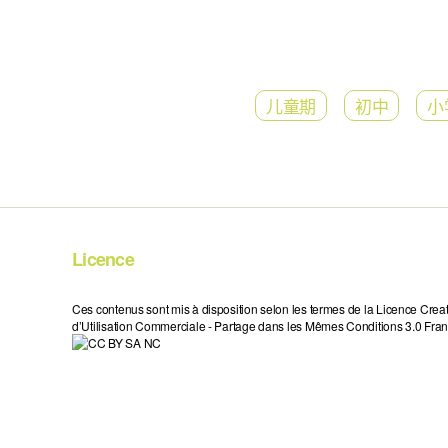
儿童期
初中
小
Licence
Ces contenus sont mis à disposition selon les termes de la Licence Crea
d’Utilisation Commerciale - Partage dans les Mêmes Conditions 3.0 Fran