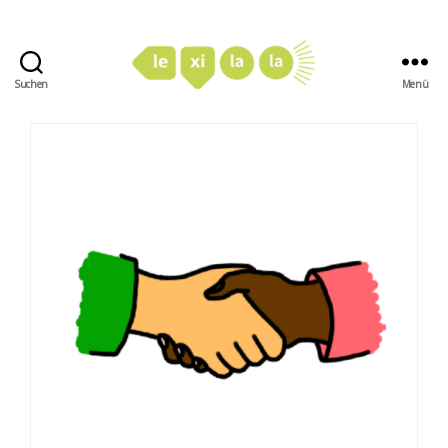
Suchen
Menü
LexiLaLa