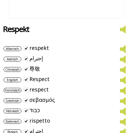
Respekt
respekt
Albanisch
إحترام
Arabisch
尊敬
Chinesisch
Respect
Englisch
respect
Französisch
σεβασμός
Griechisch
כבוד
Hebräisch
rispetto
Italienisch
احترام
Persisch