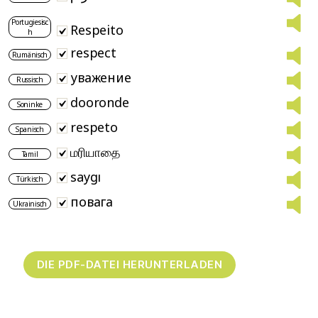
Portugiesisc
Respeito
h
respect
Rumänisch
уважение
Russisch
dooronde
Soninke
respeto
Spanisch
மரியாதை
Tamil
saygı
Türkisch
повага
Ukrainisch