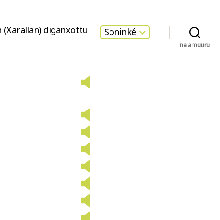
 (Xarallan) diganxottu
Soninké
na a muuru