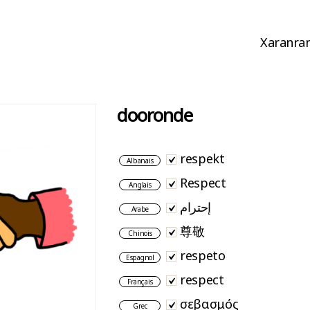
Xaranran
dooronde
respekt
Albanais
Respect
Anglais
إحترام
Arabe
尊敬
Chinois
respeto
Espagnol
respect
Français
σεβασμός
Grec