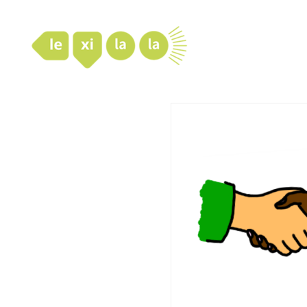
LexiLaLa