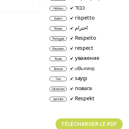
כבוד
Hébreu
rispetto
Italien
احترام
Persan
Respeito
Portugais
respect
Roumain
уважение
Russe
மரியாதை
Tamoul
saygı
Turc
повага
Ukrainien
Respekt
soninke