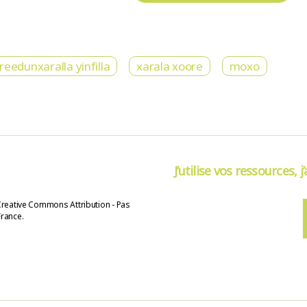
eedunxaralla yinfilla
xarala xoore
moxo
J’utilise vos ressources, j
Creative Commons Attribution - Pas
France.