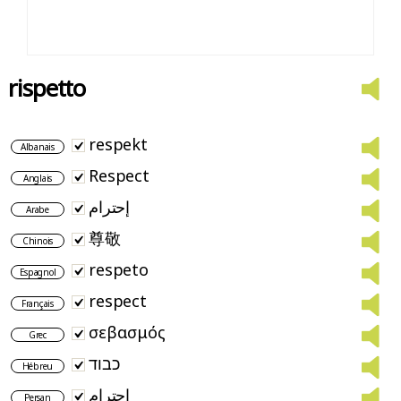
rispetto
respekt
Albanais
Respect
Anglais
إحترام
Arabe
尊敬
Chinois
respeto
Espagnol
respect
Français
σεβασμός
Grec
כבוד
Hébreu
احترام
Persan