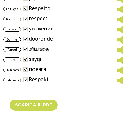
Respeito
Portugais
respect
Roumain
уважение
Russe
dooronde
Soninké
மரியாதை
Tamoul
saygı
Turc
повага
Ukrainien
Respekt
italienisch