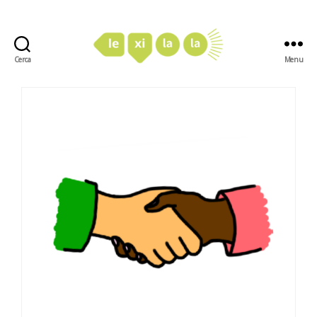
Cerca
Menu
LexiLaLa