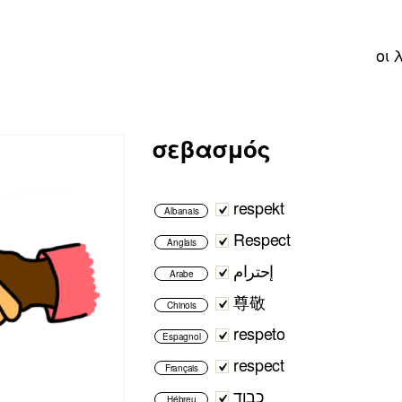
οι 
σεβασμός
respekt
Albanais
Respect
Anglais
إحترام
Arabe
尊敬
Chinois
respeto
Espagnol
respect
Français
כבוד
Hébreu