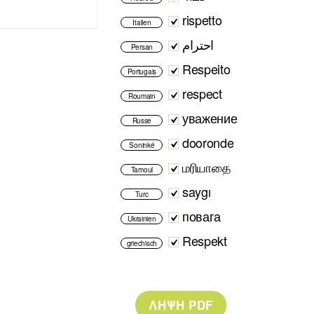
rispetto
Italien
احترام
Persan
Respeito
Portugais
respect
Roumain
уважение
Russe
dooronde
Soninké
மரியாதை
Tamoul
saygı
Turc
повага
Ukrainien
Respekt
griechisch