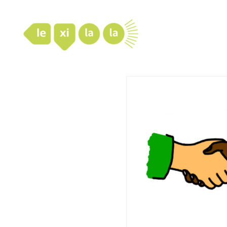
LexiLaLa