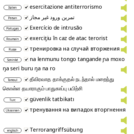
esercitazione antiterrorismo
Italien
تمرین ورود غیر مجاز
Persan
Exercício de intrusão
Portugais
exerciţiu în caz de atac terorist
Roumain
тренировка на случай вторжения
Russe
na lenmunu tongo tangande ɲa moxo
Soninké
ŋa seri buru ŋa na ro
தீவிரவாத தாக்குதல் நடந்தால் மறைந்து
Tamoul
கொள்ள தயாராகும் பாதுகாப்பு பயிற்சி
güvenlik tatbikatı
Turc
тренування на випадок вторгнення
Ukrainien
Terrorangriffsübung
englisch