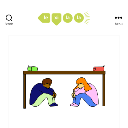
Search
Menu
LexiLaLa