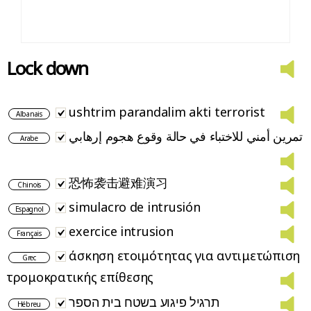
Lock down
ushtrim parandalim akti terrorist
Albanais
تمرين أمني للاختباء في حالة وقوع هجوم إرهابي
Arabe
恐怖袭击避难演习
Chinois
simulacro de intrusión
Espagnol
exercice intrusion
Français
άσκηση ετοιμότητας για αντιμετώπιση
Grec
τρομοκρατικής επίθεσης
תרגיל פיגוע בשטח בית הספר
Hébreu