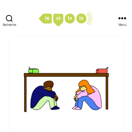
Recherche
Menu
LexiLaLa