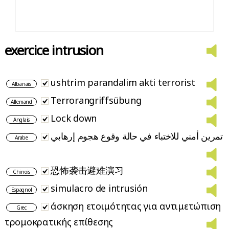
exercice intrusion
ushtrim parandalim akti terrorist
Albanais
Terrorangriffsübung
Allemand
Lock down
Anglais
تمرين أمني للاختباء في حالة وقوع هجوم إرهابي
Arabe
恐怖袭击避难演习
Chinois
simulacro de intrusión
Espagnol
άσκηση ετοιμότητας για αντιμετώπιση
Grec
τρομοκρατικής επίθεσης