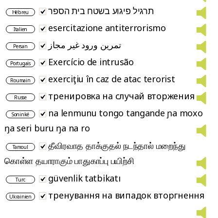
תרגיל פיגוע בשטח בית הספר
Hébreu
esercitazione antiterrorismo
Italien
تمرین ورود غیر مجاز
Persan
Exercício de intrusão
Portugais
exerciţiu în caz de atac terorist
Roumain
тренировка на случай вторжения
Russe
na lenmunu tongo tangande ɲa moxo
Soninké
ŋa seri buru ŋa na ro
தீவிரவாத தாக்குதல் நடந்தால் மறைந்து
Tamoul
கொள்ள தயாராகும் பாதுகாப்பு பயிற்சி
güvenlik tatbikatı
Turc
тренування на випадок вторгнення
Ukrainien