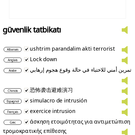
güvenlik tatbikatı
ushtrim parandalim akti terrorist
Albanais
Lock down
Anglais
تمرين أمني للاختباء في حالة وقوع هجوم إرهابي
Arabe
恐怖袭击避难演习
Chinois
simulacro de intrusión
Espagnol
exercice intrusion
Français
άσκηση ετοιμότητας για αντιμετώπιση
Grec
τρομοκρατικής επίθεσης