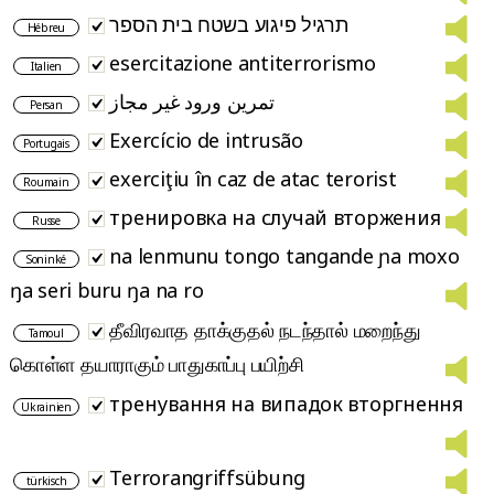
תרגיל פיגוע בשטח בית הספר
Hébreu
esercitazione antiterrorismo
Italien
تمرین ورود غیر مجاز
Persan
Exercício de intrusão
Portugais
exerciţiu în caz de atac terorist
Roumain
тренировка на случай вторжения
Russe
na lenmunu tongo tangande ɲa moxo
Soninké
ŋa seri buru ŋa na ro
தீவிரவாத தாக்குதல் நடந்தால் மறைந்து
Tamoul
கொள்ள தயாராகும் பாதுகாப்பு பயிற்சி
тренування на випадок вторгнення
Ukrainien
Terrorangriffsübung
türkisch