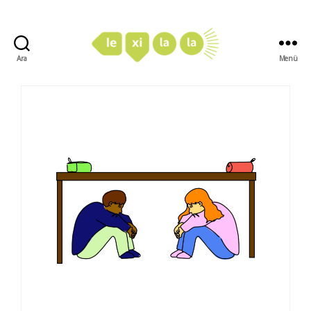
Ara
Menü
LexiLaLa