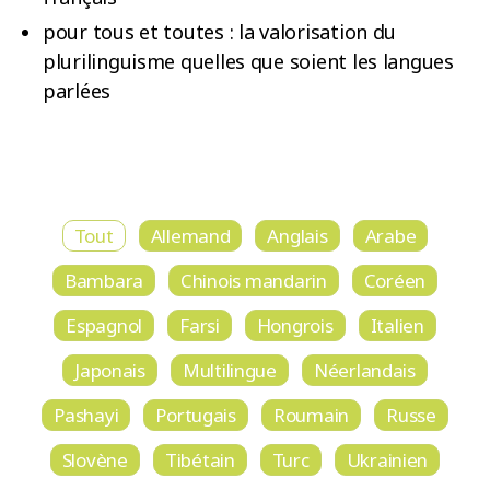
pour tous et toutes : la valorisation du
plurilinguisme quelles que soient les langues
parlées
Tout
Allemand
Anglais
Arabe
Bambara
Chinois mandarin
Coréen
Espagnol
Farsi
Hongrois
Italien
Japonais
Multilingue
Néerlandais
Pashayi
Portugais
Roumain
Russe
Slovène
Tibétain
Turc
Ukrainien