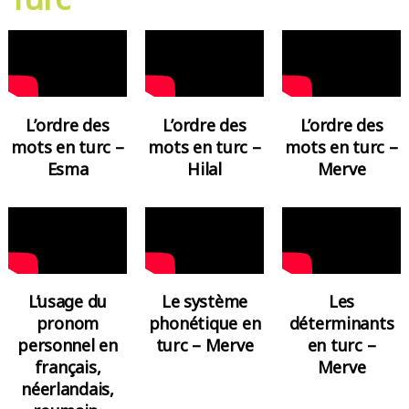
L’ordre des
L’ordre des
L’ordre des
mots en turc –
mots en turc –
mots en turc –
Esma
Hilal
Merve
L’usage du
Le système
Les
pronom
phonétique en
déterminants
personnel en
turc – Merve
en turc –
français,
Merve
néerlandais,