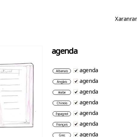
Xaranran
agenda
agenda
Albanais
agenda
Anglais
agenda
Arabe
agenda
Chinois
agenda
Espagnol
agenda
Français
agenda
Grec