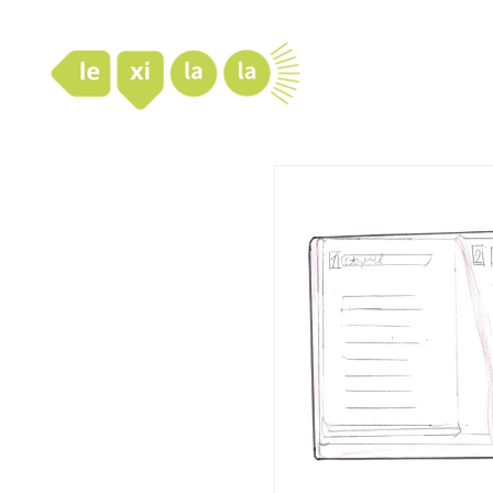
LexiLaLa