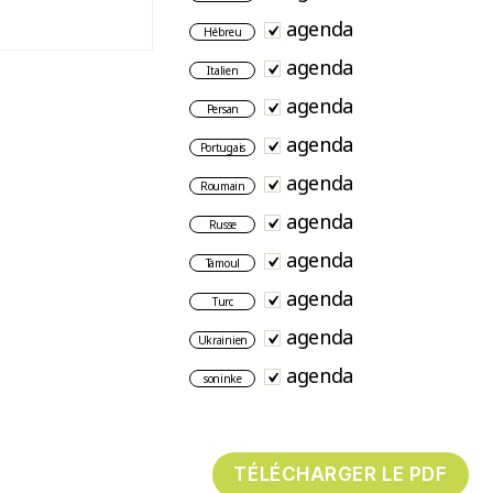
agenda
Hébreu
agenda
Italien
agenda
Persan
agenda
Portugais
agenda
Roumain
agenda
Russe
agenda
Tamoul
agenda
Turc
agenda
Ukrainien
agenda
soninke