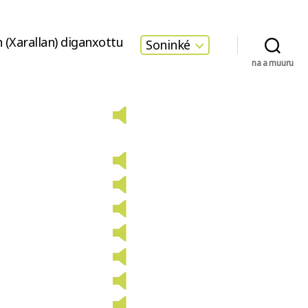
 (Xarallan) diganxottu
Soninké
na a muuru