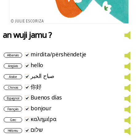
an wuji jamu ?
mirdita/përshëndetje
Albanais
hello
Anglais
صباح الخير
Arabe
你好
Chinois
Buenos días
Espagnol
bonjour
Français
καλημέρα
Grec
שלום
Hébreu