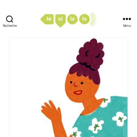
Recherche
Menu
LexiLaLa