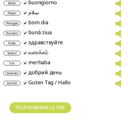
buongiorno
Italien
سلام
Persan
bom dia
Portugais
bună ziua
Roumain
здравствуйте
Russe
வணக்கம்
Tamoul
merhaba
Turc
добрий день
Ukrainien
Guten Tag / Hallo
soninke