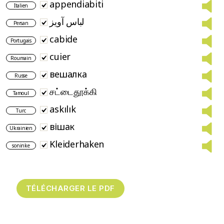
appendiabiti
Italien
لباس آویز
Persan
cabide
Portugais
cuier
Roumain
вешалка
Russe
சட்டைதூக்கி
Tamoul
askılık
Turc
вішак
Ukrainien
Kleiderhaken
soninke