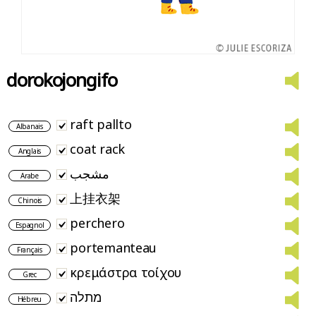
dorokojongifo
raft pallto
Albanais
coat rack
Anglais
مشجب
Arabe
上挂衣架
Chinois
perchero
Espagnol
portemanteau
Français
κρεμάστρα τοίχου
Grec
מתלה
Hébreu