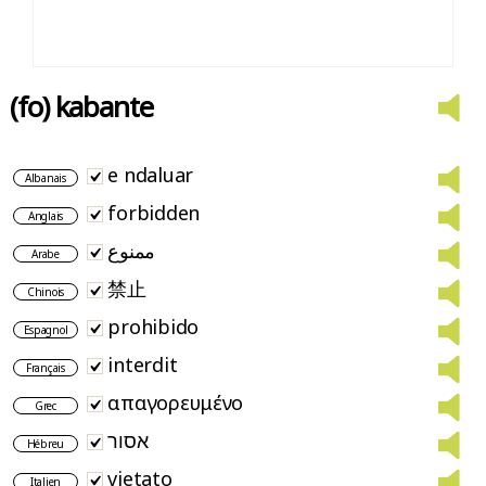
(fo) kabante
e ndaluar
Albanais
forbidden
Anglais
ممنوع
Arabe
禁止
Chinois
prohibido
Espagnol
interdit
Français
απαγορευμένο
Grec
אסור
Hébreu
vietato
Italien