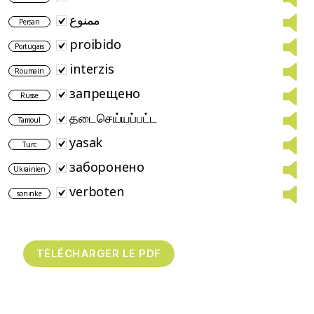
ممنوع
Persan
proibido
Portugais
interzis
Roumain
запрещено
Russe
தடைசெய்யப்பட்ட
Tamoul
yasak
Turc
заборонено
Ukrainien
verboten
soninke