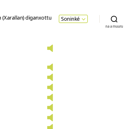
 (Xarallan) diganxottu
Soninké
na a muuru