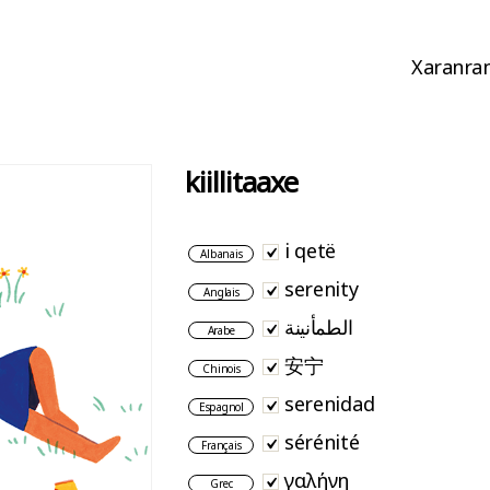
Xaranran
kiillitaaxe
i qetë
Albanais
serenity
Anglais
الطمأنينة
Arabe
安宁
Chinois
serenidad
Espagnol
sérénité
Français
γαλήνη
Grec