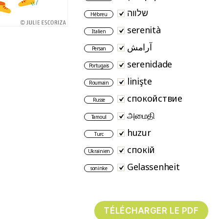
שלווה
Hébreu
serenità
Italien
آرامش
Persan
serenidade
Portugais
linişte
Roumain
спокойствие
Russe
அமைதி
Tamoul
huzur
Turc
спокій
Ukrainien
Gelassenheit
soninke