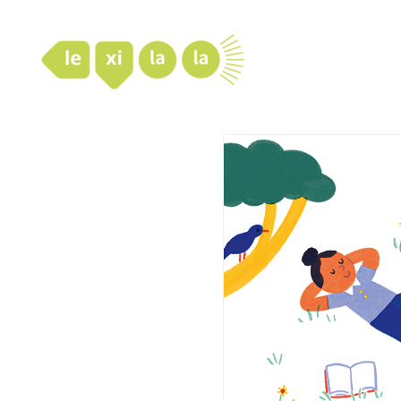
LexiLaLa