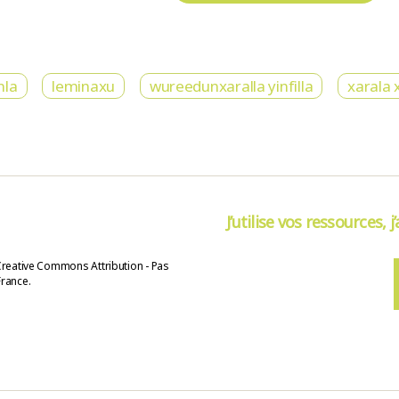
nla
leminaxu
wureedunxaralla yinfilla
xarala 
J’utilise vos ressources, j
Creative Commons Attribution - Pas
France.