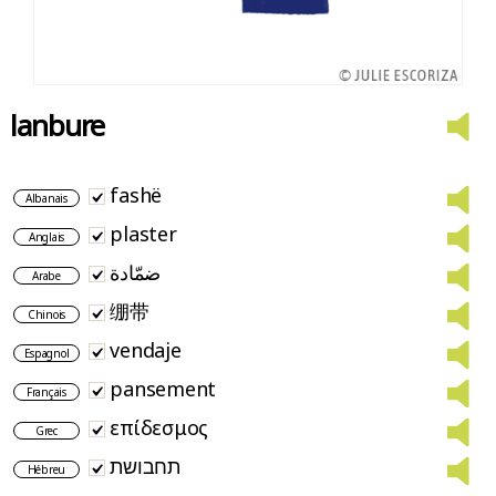
lanbure
fashë
Albanais
plaster
Anglais
ضمّادة
Arabe
绷带
Chinois
vendaje
Espagnol
pansement
Français
επίδεσμος
Grec
תחבושת
Hébreu