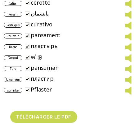
cerotto
Italien
پانسمان
Persan
curativo
Portugais
pansament
Roumain
пластырь
Russe
கட்டு
Tamoul
pansuman
Turc
пластир
Ukrainien
Pflaster
soninke