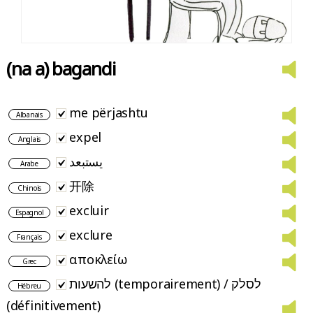
(na a) bagandi
me përjashtu
Albanais
expel
Anglais
يستبعد
Arabe
开除
Chinois
excluir
Espagnol
exclure
Français
αποκλείω
Grec
להשעות (temporairement) / לסלק
Hébreu
(définitivement)