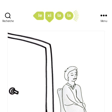
Recherche
Menu
LexiLaLa