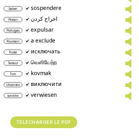
sospendere
Italien
اخراج کردن
Persan
expulsar
Portugais
a exclude
Roumain
исключать
Russe
வெளியேற்ற
Tamoul
kovmak
Turc
виключити
Ukrainien
verwiesen
soninke