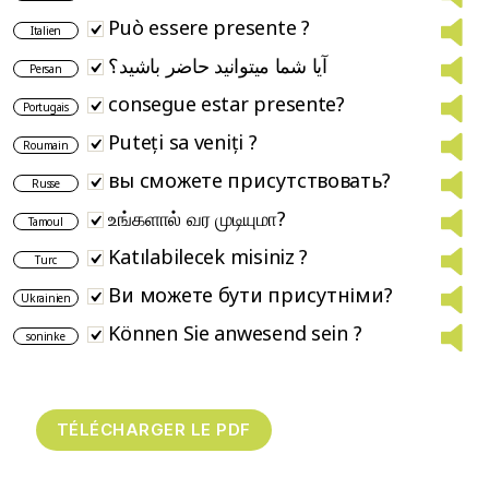
Può essere presente ?
Italien
آیا شما میتوانید حاضر باشید؟
Persan
consegue estar presente?
Portugais
Puteți sa veniți ?
Roumain
вы сможете присутствовать?
Russe
உங்களால் வர முடியுமா?
Tamoul
Katılabilecek misiniz ?
Turc
Ви можете бути присутніми?
Ukrainien
Können Sie anwesend sein ?
soninke