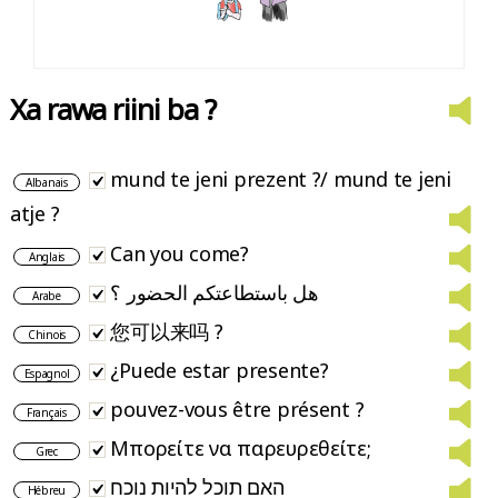
Xa rawa riini ba ?
mund te jeni prezent ?/ mund te jeni
Albanais
atje ?
Can you come?
Anglais
هل باستطاعتكم الحضور ؟
Arabe
您可以来吗 ?
Chinois
¿Puede estar presente?
Espagnol
pouvez-vous être présent ?
Français
Μπορείτε να παρευρεθείτε;
Grec
האם תוכל להיות נוכח
Hébreu