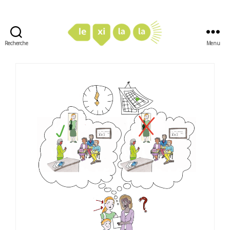
Recherche
Menu
LexiLaLa