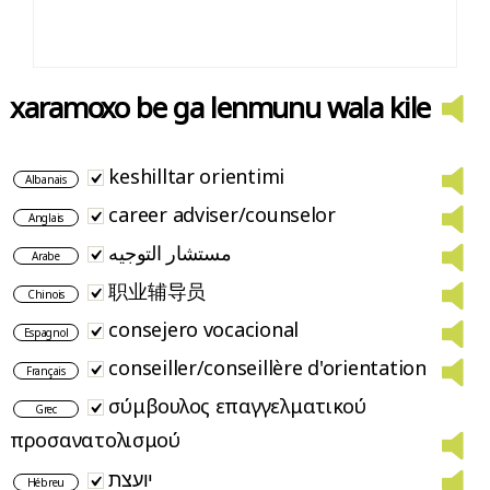
xaramoxo be ga lenmunu wala kile
keshilltar orientimi
Albanais
career adviser/counselor
Anglais
مستشار التوجيه
Arabe
职业辅导员
Chinois
consejero vocacional
Espagnol
conseiller/conseillère d'orientation
Français
σύμβουλος επαγγελματικού
Grec
προσανατολισμού
יועצת
Hébreu