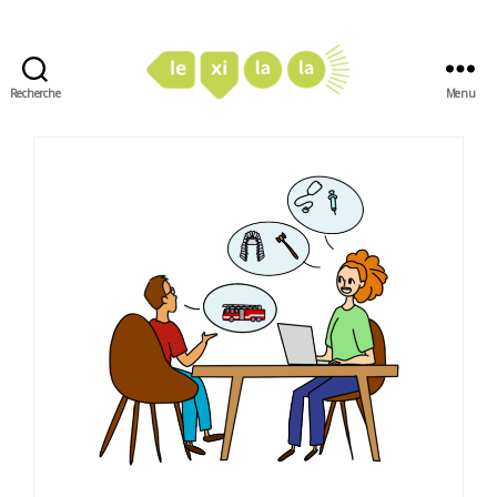
Recherche
Menu
LexiLaLa