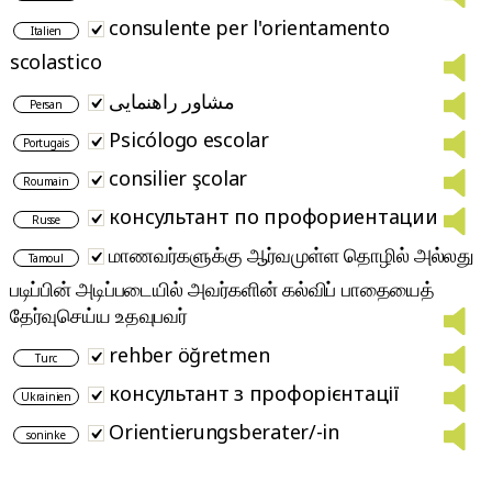
consulente per l'orientamento
Italien
scolastico
مشاور راهنمایی
Persan
Psicólogo escolar
Portugais
consilier şcolar
Roumain
консультант по профориентации
Russe
மாணவர்களுக்கு ஆர்வமுள்ள தொழில் அல்லது
Tamoul
படிப்பின் அடிப்படையில் அவர்களின் கல்விப் பாதையைத்
தேர்வுசெய்ய உதவுபவர்
rehber öğretmen
Turc
консультант з профорієнтації
Ukrainien
Orientierungsberater/-in
soninke