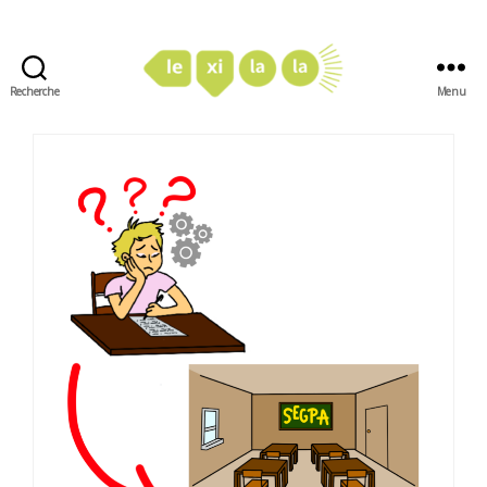
Recherche
Menu
LexiLaLa