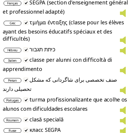
SEGPA (section d'enseignement général
Français
et professionnel adapté)
τμήμα ένταξης (classe pour les élèves
Grec
ayant des besoins éducatifs spéciaux et des
difficultés)
כיתת תגבור
Hébreu
classe per alunni con difficoltà di
Italien
apprendimento
صنف تخصصی برای شاگردانی که مشکل
Persan
تحصیلی دارند
turma profissionalizante que acolhe os
Portugais
alunos com dificuldades escolares
clasă specială
Roumain
класс SEGPA
Russe