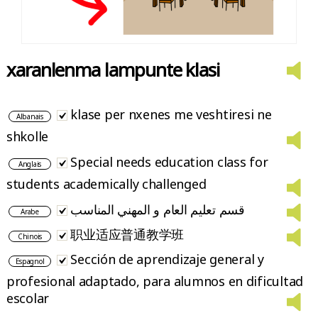
xaranlenma lampunte klasi
klase per nxenes me veshtiresi ne
Albanais
shkolle
Special needs education class for
Anglais
students academically challenged
قسم تعليم العام و المهني المناسب
Arabe
职业适应普通教学班
Chinois
Sección de aprendizaje general y
Espagnol
profesional adaptado, para alumnos en dificultad
escolar