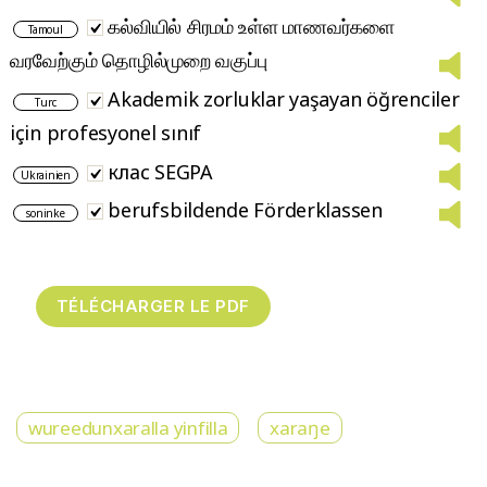
கல்வியில் சிரமம் உள்ள மாணவர்களை
Tamoul
வரவேற்கும் தொழில்முறை வகுப்பு
Akademik zorluklar yaşayan öğrenciler
Turc
için profesyonel sınıf
клас SEGPA
Ukrainien
berufsbildende Förderklassen
soninke
wureedunxaralla yinfilla
xaraŋe